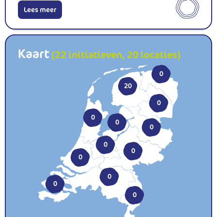
Lees meer
Kaart
(22 initiatieven,
20
locaties)
0
20
0
0
0
0
0
0
0
0
0
0