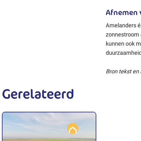
Afnemen v
Amelanders é
zonnestroom 
kunnen ook me
duurzaamheid
Bron tekst en
Gerelateerd