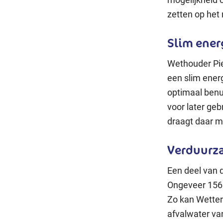
zetten op het
Slim ene
Wethouder Pi
een slim ener
optimaal benu
voor later geb
draagt daar m
Verduurza
Een deel van d
Ongeveer 156 
Zo kan Wetter
afvalwater va