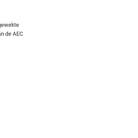
pgewekte
an de AEC