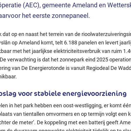
peratie (AEC), gemeente Ameland en Wetterski
aarvoor het eerste zonnepaneel.
dat op en naast het terrein van de rioolwaterzuiveringsin
slân op Ameland komt, telt 6.188 panelen en levert jaarl
jkbaar met het jaarlijkse elektriciteitsverbruik van ruim 1.
De verwachting is dat het zonnepark eind 2025 operatione
sering van De Energierotonde is vanuit Regiodeal De Wad
ikbaar.
slag voor stabiele energievoorziening
en in het park hebben een oost-westligging, er komt één
laats van tientallen omvormers en op termijn volgt een 
achter de meter’. De koppeling met een batterij geeft Am
m de duurzaam opgewekte elektriciteit tijdelijk op te slaa