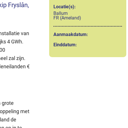
p Fryslân,
Locatie(s):
Ballum
FR (Ameland)
stallatie van
Aanmaakdatum:
ijks 4 GWh.
Einddatum:
400
el zal zijn.
deneilanden €
 grote
koppeling met
eland de
n en in te