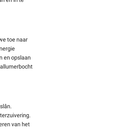
we toe naar
nergie
n en opslaan
 Ballumerbocht
slân.
erzuivering.
eren van het