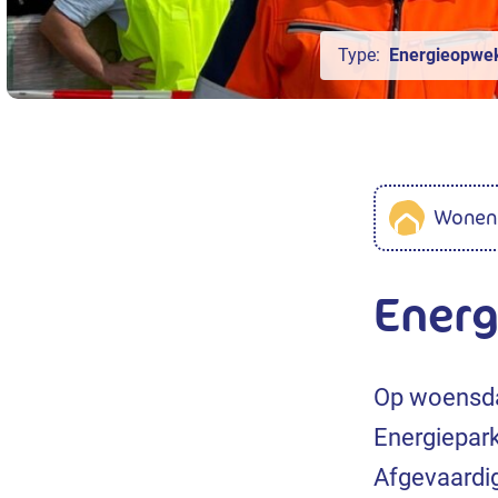
Type:
Energieopwe
Wonen 
Energ
Op woensda
Energiepar
Afgevaardi