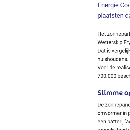
Energie Coö
plaatsten d
Het zonnepark 
Wetterskip Fry
Dat is vergeli
huishoudens. 
Voor de reali
700.000 besch
Slimme op
De zonnepanel
omvormer in p
een batterij ‘
mogelijkheid o