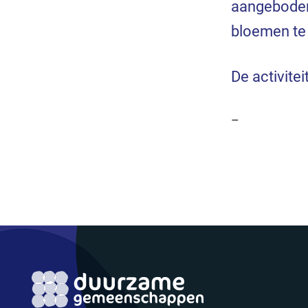
aangeboden
bloemen te
De activite
–