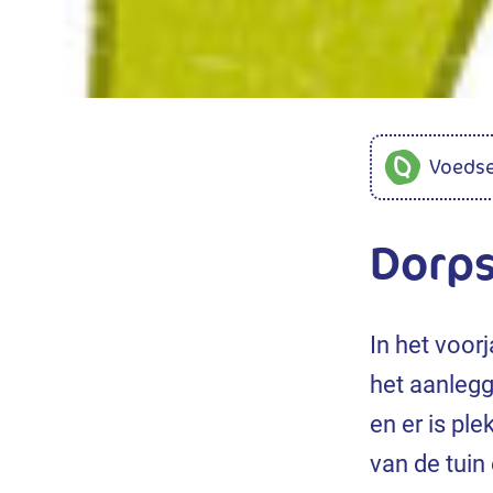
Voedse
Dorp
In het voor
het aanlegg
en er is pl
van de tuin