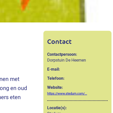
Contact
Contactpersoon:
Dorpstuin De Heemen
E-mail:
nnen met
Telefoon:
 jong en oud
Website:
https://www.stedum.com/...
mers eten
Locatie(s):